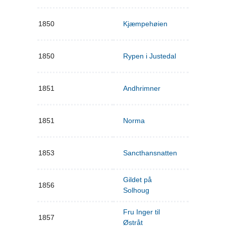
1850
Kjæmpehøien
1850
Rypen i Justedal
1851
Andhrimner
1851
Norma
1853
Sancthansnatten
Gildet på
1856
Solhoug
Fru Inger til
1857
Østråt