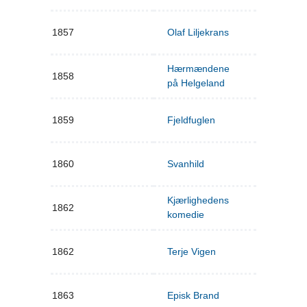
1857
Olaf Liljekrans
Hærmændene
1858
på Helgeland
1859
Fjeldfuglen
1860
Svanhild
Kjærlighedens
1862
komedie
1862
Terje Vigen
1863
Episk Brand