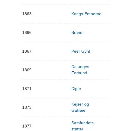
1863
Kongs-Emnerne
1866
Brand
1867
Peer Gynt
De unges
1869
Forbund
1871
Digte
Kejser og
1873
Galilæer
Samfundets
1877
støtter