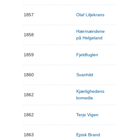
1857
Olaf Liljekrans
Hærmændene
1858
på Helgeland
1859
Fjeldfuglen
1860
Svanhild
Kjærlighedens
1862
komedie
1862
Terje Vigen
1863
Episk Brand