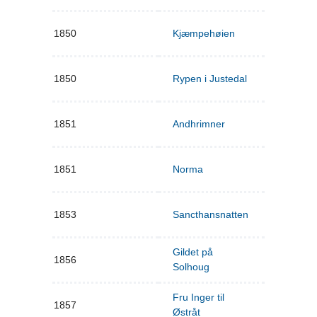
1850
Kjæmpehøien
1850
Rypen i Justedal
1851
Andhrimner
1851
Norma
1853
Sancthansnatten
Gildet på
1856
Solhoug
Fru Inger til
1857
Østråt