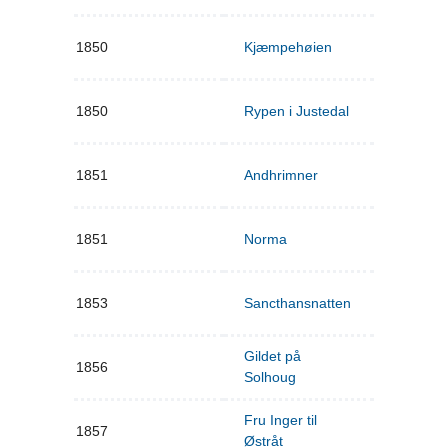
1850
Kjæmpehøien
1850
Rypen i Justedal
1851
Andhrimner
1851
Norma
1853
Sancthansnatten
Gildet på
1856
Solhoug
Fru Inger til
1857
Østråt