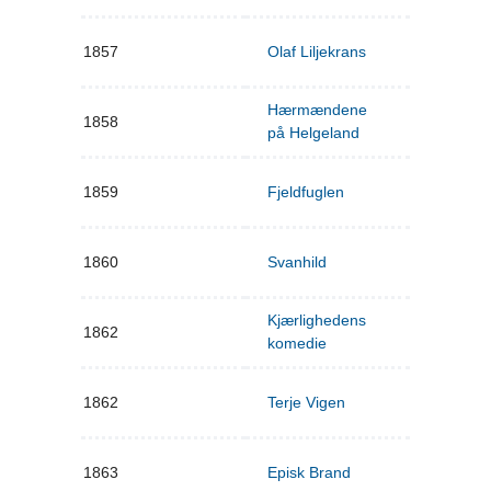
1857
Olaf Liljekrans
Hærmændene
1858
på Helgeland
1859
Fjeldfuglen
1860
Svanhild
Kjærlighedens
1862
komedie
1862
Terje Vigen
1863
Episk Brand