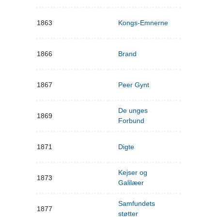
1863
Kongs-Emnerne
1866
Brand
1867
Peer Gynt
De unges
1869
Forbund
1871
Digte
Kejser og
1873
Galilæer
Samfundets
1877
støtter