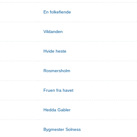
En folkefiende
Vildanden
Hvide heste
Rosmersholm
Fruen fra havet
Hedda Gabler
Bygmester Solness