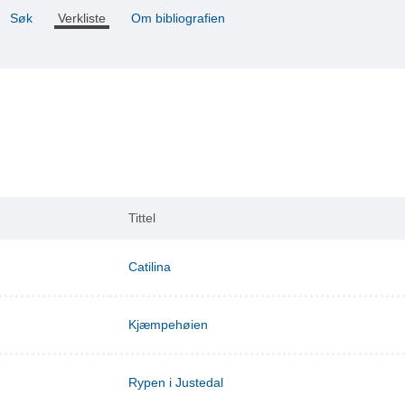
Søk
Verkliste
Om bibliografien
Tittel
Catilina
Kjæmpehøien
Rypen i Justedal