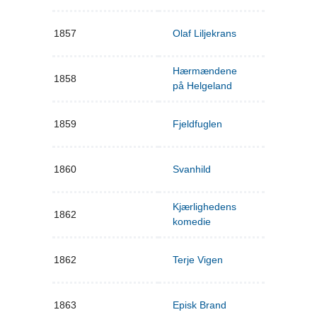
1857
Olaf Liljekrans
Hærmændene
1858
på Helgeland
1859
Fjeldfuglen
1860
Svanhild
Kjærlighedens
1862
komedie
1862
Terje Vigen
1863
Episk Brand