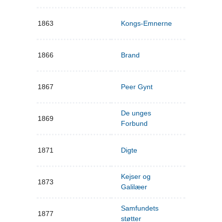
1863
Kongs-Emnerne
1866
Brand
1867
Peer Gynt
De unges
1869
Forbund
1871
Digte
Kejser og
1873
Galilæer
Samfundets
1877
støtter