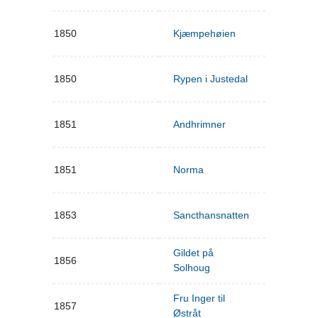
1850
Kjæmpehøien
1850
Rypen i Justedal
1851
Andhrimner
1851
Norma
1853
Sancthansnatten
Gildet på
1856
Solhoug
Fru Inger til
1857
Østråt