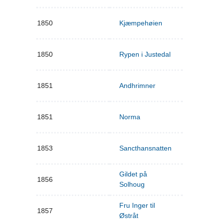
1850
Kjæmpehøien
1850
Rypen i Justedal
1851
Andhrimner
1851
Norma
1853
Sancthansnatten
Gildet på
1856
Solhoug
Fru Inger til
1857
Østråt