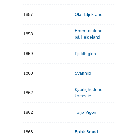
1857
Olaf Liljekrans
Hærmændene
1858
på Helgeland
1859
Fjeldfuglen
1860
Svanhild
Kjærlighedens
1862
komedie
1862
Terje Vigen
1863
Episk Brand