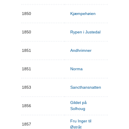
1850
Kjæmpehøien
1850
Rypen i Justedal
1851
Andhrimner
1851
Norma
1853
Sancthansnatten
Gildet på
1856
Solhoug
Fru Inger til
1857
Østråt