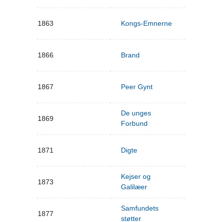
1863
Kongs-Emnerne
1866
Brand
1867
Peer Gynt
De unges
1869
Forbund
1871
Digte
Kejser og
1873
Galilæer
Samfundets
1877
støtter