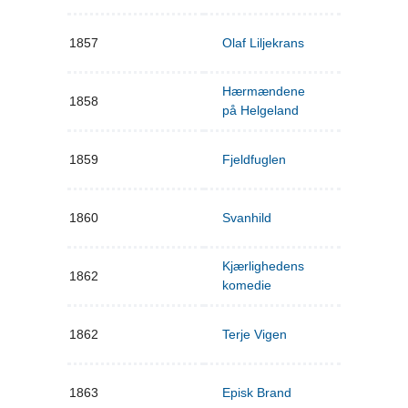
1857
Olaf Liljekrans
Hærmændene
1858
på Helgeland
1859
Fjeldfuglen
1860
Svanhild
Kjærlighedens
1862
komedie
1862
Terje Vigen
1863
Episk Brand