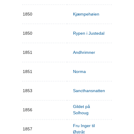
1850
Kjæmpehøien
1850
Rypen i Justedal
1851
Andhrimner
1851
Norma
1853
Sancthansnatten
Gildet på
1856
Solhoug
Fru Inger til
1857
Østråt