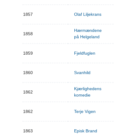
1857
Olaf Liljekrans
Hærmændene
1858
på Helgeland
1859
Fjeldfuglen
1860
Svanhild
Kjærlighedens
1862
komedie
1862
Terje Vigen
1863
Episk Brand