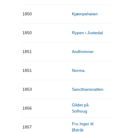
1850
Kjæmpehøien
1850
Rypen i Justedal
1851
Andhrimner
1851
Norma
1853
Sancthansnatten
Gildet på
1856
Solhoug
Fru Inger til
1857
Østråt