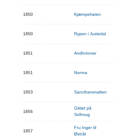
1850
Kjæmpehøien
1850
Rypen i Justedal
1851
Andhrimner
1851
Norma
1853
Sancthansnatten
Gildet på
1856
Solhoug
Fru Inger til
1857
Østråt