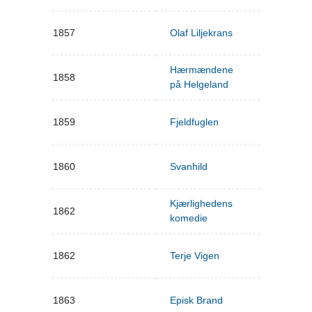
1857
Olaf Liljekrans
Hærmændene
1858
på Helgeland
1859
Fjeldfuglen
1860
Svanhild
Kjærlighedens
1862
komedie
1862
Terje Vigen
1863
Episk Brand