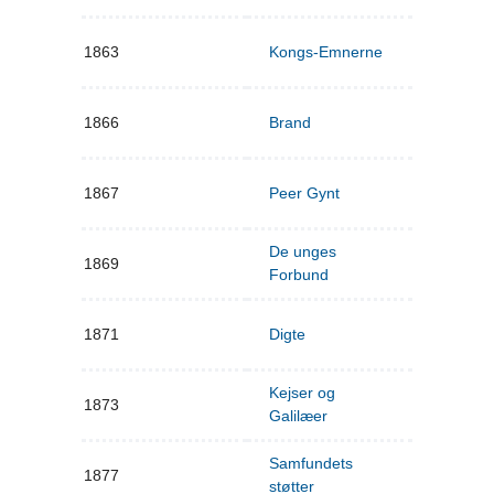
1863
Kongs-Emnerne
1866
Brand
1867
Peer Gynt
De unges
1869
Forbund
1871
Digte
Kejser og
1873
Galilæer
Samfundets
1877
støtter