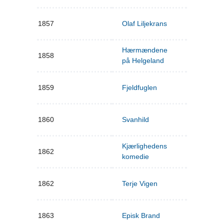
1857
Olaf Liljekrans
Hærmændene
1858
på Helgeland
1859
Fjeldfuglen
1860
Svanhild
Kjærlighedens
1862
komedie
1862
Terje Vigen
1863
Episk Brand