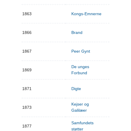
1863
Kongs-Emnerne
1866
Brand
1867
Peer Gynt
De unges
1869
Forbund
1871
Digte
Kejser og
1873
Galilæer
Samfundets
1877
støtter