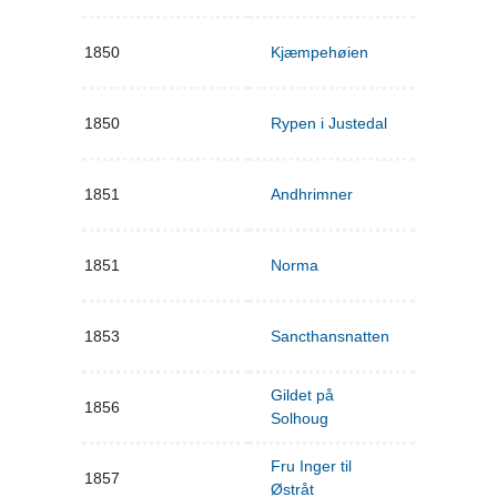
1850
Kjæmpehøien
1850
Rypen i Justedal
1851
Andhrimner
1851
Norma
1853
Sancthansnatten
Gildet på
1856
Solhoug
Fru Inger til
1857
Østråt