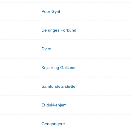
Peer Gynt
De unges Forbund
Digte
Kejser og Galilæer
Samfundets støtter
Et dukkehjem
Gengangere