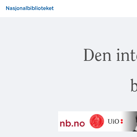
Den int
b