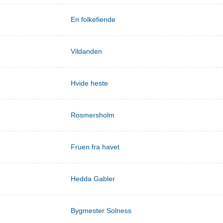
En folkefiende
Vildanden
Hvide heste
Rosmersholm
Fruen fra havet
Hedda Gabler
Bygmester Solness