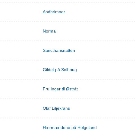
Andhrimner
Norma
Sancthansnatten
Gildet på Solhoug
Fru Inger til Østråt
Olaf Liljekrans
Hærmændene på Helgeland