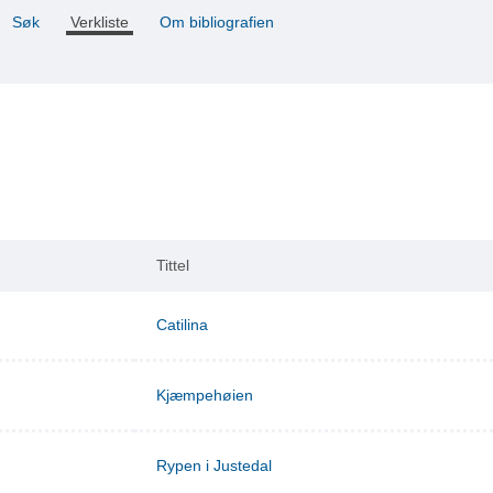
Søk
Verkliste
Om bibliografien
Tittel
Catilina
Kjæmpehøien
Rypen i Justedal