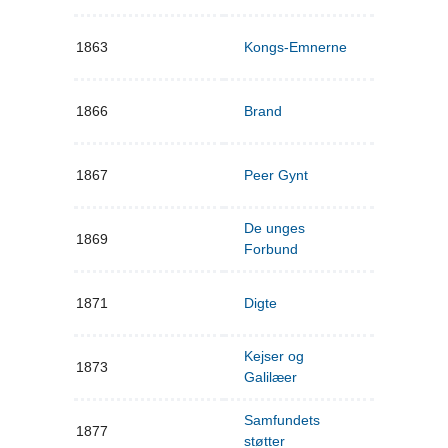
1863
Kongs-Emnerne
1866
Brand
1867
Peer Gynt
De unges
1869
Forbund
1871
Digte
Kejser og
1873
Galilæer
Samfundets
1877
støtter