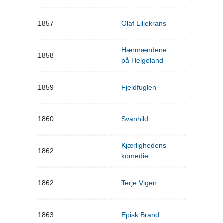
1857
Olaf Liljekrans
Hærmændene
1858
på Helgeland
1859
Fjeldfuglen
1860
Svanhild
Kjærlighedens
1862
komedie
1862
Terje Vigen
1863
Episk Brand