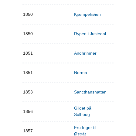
1850
Kjæmpehøien
1850
Rypen i Justedal
1851
Andhrimner
1851
Norma
1853
Sancthansnatten
Gildet på
1856
Solhoug
Fru Inger til
1857
Østråt