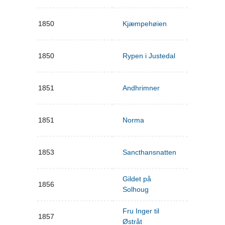
1850
Kjæmpehøien
1850
Rypen i Justedal
1851
Andhrimner
1851
Norma
1853
Sancthansnatten
Gildet på
1856
Solhoug
Fru Inger til
1857
Østråt