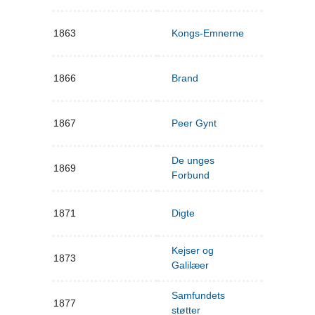
1863
Kongs-Emnerne
1866
Brand
1867
Peer Gynt
De unges
1869
Forbund
1871
Digte
Kejser og
1873
Galilæer
Samfundets
1877
støtter