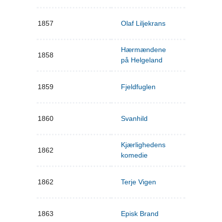
1857
Olaf Liljekrans
Hærmændene
1858
på Helgeland
1859
Fjeldfuglen
1860
Svanhild
Kjærlighedens
1862
komedie
1862
Terje Vigen
1863
Episk Brand