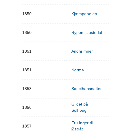
1850
Kjæmpehøien
1850
Rypen i Justedal
1851
Andhrimner
1851
Norma
1853
Sancthansnatten
Gildet på
1856
Solhoug
Fru Inger til
1857
Østråt