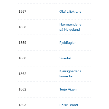
1857
Olaf Liljekrans
Hærmændene
1858
på Helgeland
1859
Fjeldfuglen
1860
Svanhild
Kjærlighedens
1862
komedie
1862
Terje Vigen
1863
Episk Brand