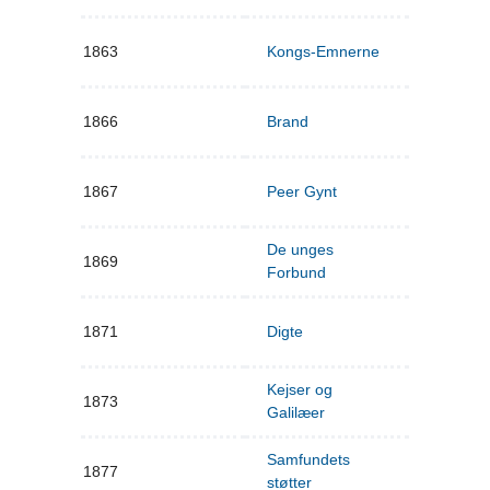
1863
Kongs-Emnerne
1866
Brand
1867
Peer Gynt
De unges
1869
Forbund
1871
Digte
Kejser og
1873
Galilæer
Samfundets
1877
støtter