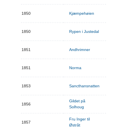
1850
Kjæmpehøien
1850
Rypen i Justedal
1851
Andhrimner
1851
Norma
1853
Sancthansnatten
Gildet på
1856
Solhoug
Fru Inger til
1857
Østråt