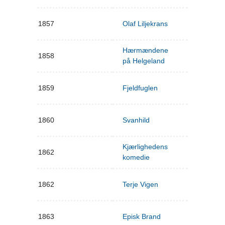
1857
Olaf Liljekrans
Hærmændene
1858
på Helgeland
1859
Fjeldfuglen
1860
Svanhild
Kjærlighedens
1862
komedie
1862
Terje Vigen
1863
Episk Brand