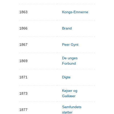
1863
Kongs-Emnerne
1866
Brand
1867
Peer Gynt
De unges
1869
Forbund
1871
Digte
Kejser og
1873
Galilæer
Samfundets
1877
støtter