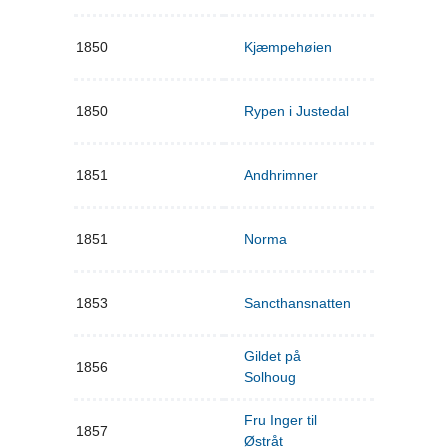
1850
Kjæmpehøien
1850
Rypen i Justedal
1851
Andhrimner
1851
Norma
1853
Sancthansnatten
Gildet på
1856
Solhoug
Fru Inger til
1857
Østråt