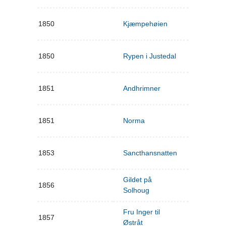
1850
Kjæmpehøien
1850
Rypen i Justedal
1851
Andhrimner
1851
Norma
1853
Sancthansnatten
Gildet på
1856
Solhoug
Fru Inger til
1857
Østråt