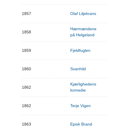
1857
Olaf Liljekrans
Hærmændene
1858
på Helgeland
1859
Fjeldfuglen
1860
Svanhild
Kjærlighedens
1862
komedie
1862
Terje Vigen
1863
Episk Brand