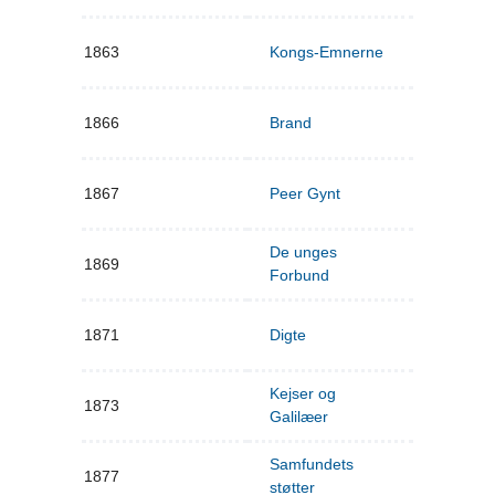
1863
Kongs-Emnerne
1866
Brand
1867
Peer Gynt
De unges
1869
Forbund
1871
Digte
Kejser og
1873
Galilæer
Samfundets
1877
støtter