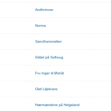
Andhrimner
Norma
Sancthansnatten
Gildet på Solhoug
Fru Inger til Østråt
Olaf Liljekrans
Hærmændene på Helgeland