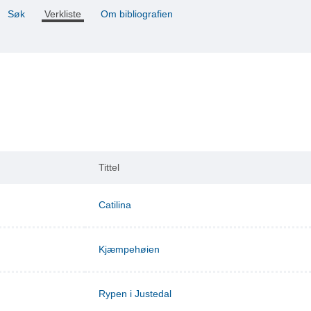
Søk
Verkliste
Om bibliografien
Tittel
Catilina
Kjæmpehøien
Rypen i Justedal