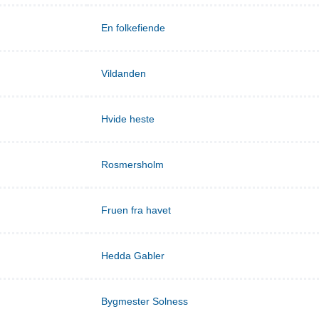
En folkefiende
Vildanden
Hvide heste
Rosmersholm
Fruen fra havet
Hedda Gabler
Bygmester Solness