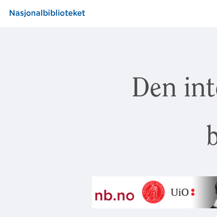
Den int
b