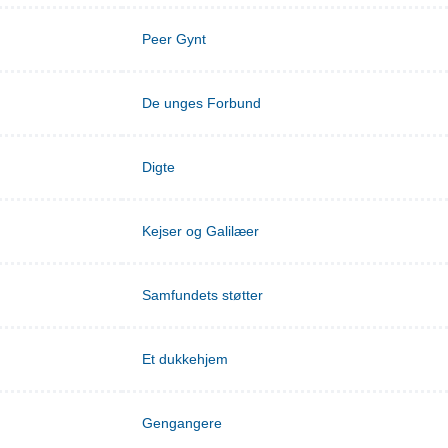
Peer Gynt
De unges Forbund
Digte
Kejser og Galilæer
Samfundets støtter
Et dukkehjem
Gengangere