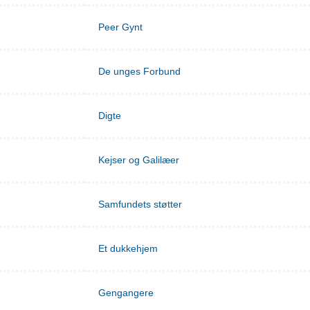
Peer Gynt
De unges Forbund
Digte
Kejser og Galilæer
Samfundets støtter
Et dukkehjem
Gengangere