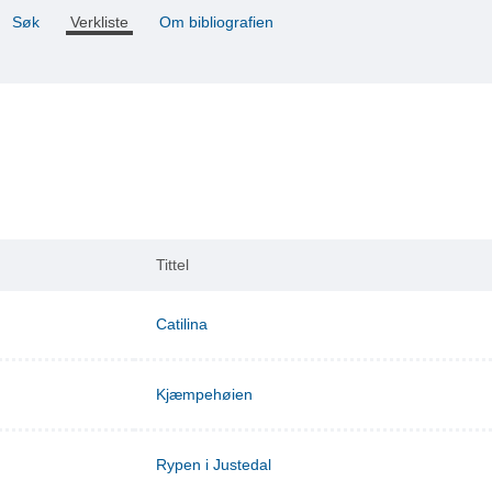
Søk
Verkliste
Om bibliografien
Tittel
Catilina
Kjæmpehøien
Rypen i Justedal