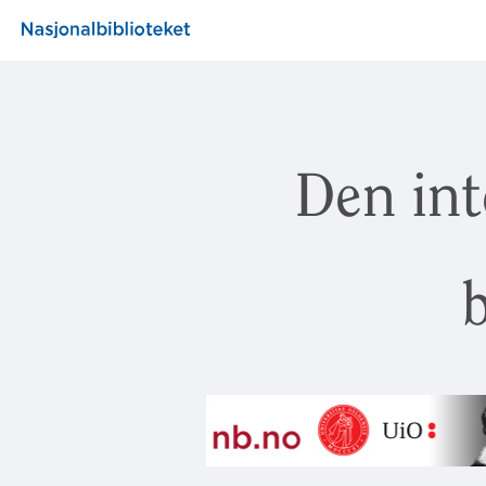
Den int
b