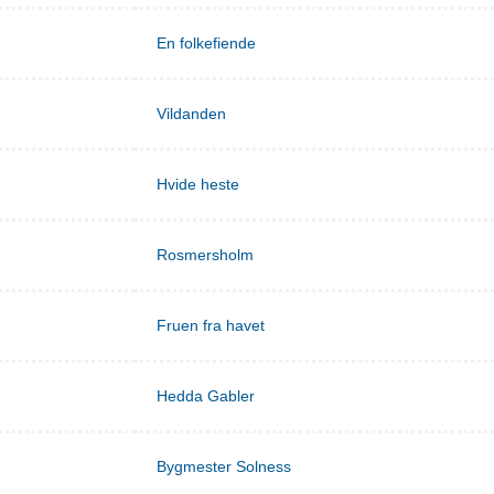
En folkefiende
Vildanden
Hvide heste
Rosmersholm
Fruen fra havet
Hedda Gabler
Bygmester Solness