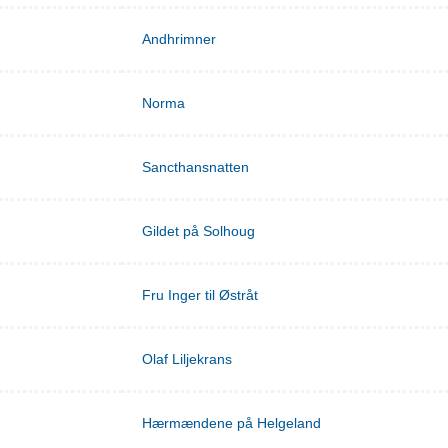
Andhrimner
Norma
Sancthansnatten
Gildet på Solhoug
Fru Inger til Østråt
Olaf Liljekrans
Hærmændene på Helgeland