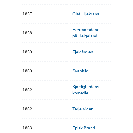
1857
Olaf Liljekrans
Hærmændene
1858
på Helgeland
1859
Fjeldfuglen
1860
Svanhild
Kjærlighedens
1862
komedie
1862
Terje Vigen
1863
Episk Brand