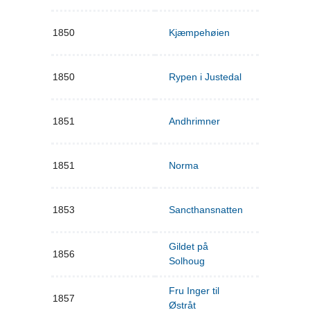
1850
Kjæmpehøien
1850
Rypen i Justedal
1851
Andhrimner
1851
Norma
1853
Sancthansnatten
Gildet på
1856
Solhoug
Fru Inger til
1857
Østråt