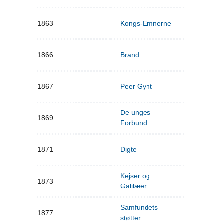
1863
Kongs-Emnerne
1866
Brand
1867
Peer Gynt
De unges
1869
Forbund
1871
Digte
Kejser og
1873
Galilæer
Samfundets
1877
støtter