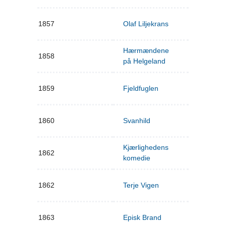
1857
Olaf Liljekrans
Hærmændene
1858
på Helgeland
1859
Fjeldfuglen
1860
Svanhild
Kjærlighedens
1862
komedie
1862
Terje Vigen
1863
Episk Brand