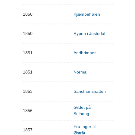
1850
Kjæmpehøien
1850
Rypen i Justedal
1851
Andhrimner
1851
Norma
1853
Sancthansnatten
Gildet på
1856
Solhoug
Fru Inger til
1857
Østråt