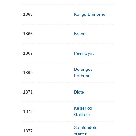
1863
Kongs-Emnerne
1866
Brand
1867
Peer Gynt
De unges
1869
Forbund
1871
Digte
Kejser og
1873
Galilæer
Samfundets
1877
støtter