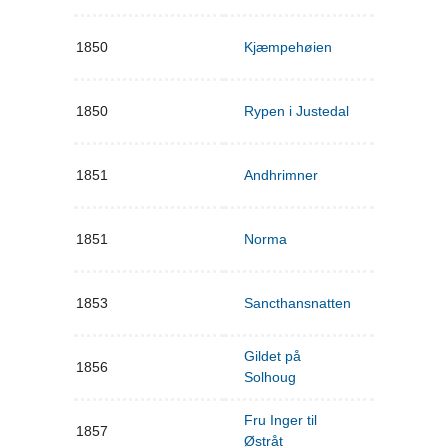
1850
Kjæmpehøien
1850
Rypen i Justedal
1851
Andhrimner
1851
Norma
1853
Sancthansnatten
Gildet på
1856
Solhoug
Fru Inger til
1857
Østråt