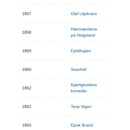
1857
Olaf Liljekrans
Hærmændene
1858
på Helgeland
1859
Fjeldfuglen
1860
Svanhild
Kjærlighedens
1862
komedie
1862
Terje Vigen
1863
Episk Brand