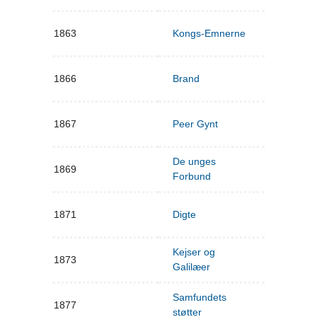
1863
Kongs-Emnerne
1866
Brand
1867
Peer Gynt
De unges
1869
Forbund
1871
Digte
Kejser og
1873
Galilæer
Samfundets
1877
støtter