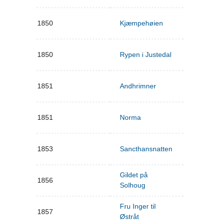
1850
Kjæmpehøien
1850
Rypen i Justedal
1851
Andhrimner
1851
Norma
1853
Sancthansnatten
Gildet på
1856
Solhoug
Fru Inger til
1857
Østråt