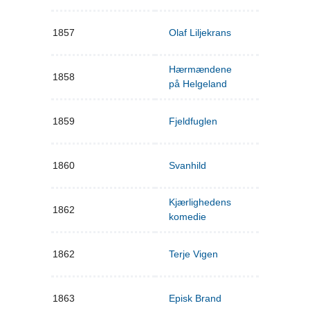
1857
Olaf Liljekrans
Hærmændene
1858
på Helgeland
1859
Fjeldfuglen
1860
Svanhild
Kjærlighedens
1862
komedie
1862
Terje Vigen
1863
Episk Brand