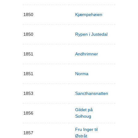
1850
Kjæmpehøien
1850
Rypen i Justedal
1851
Andhrimner
1851
Norma
1853
Sancthansnatten
Gildet på
1856
Solhoug
Fru Inger til
1857
Østråt