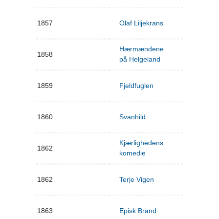
1857
Olaf Liljekrans
Hærmændene
1858
på Helgeland
1859
Fjeldfuglen
1860
Svanhild
Kjærlighedens
1862
komedie
1862
Terje Vigen
1863
Episk Brand