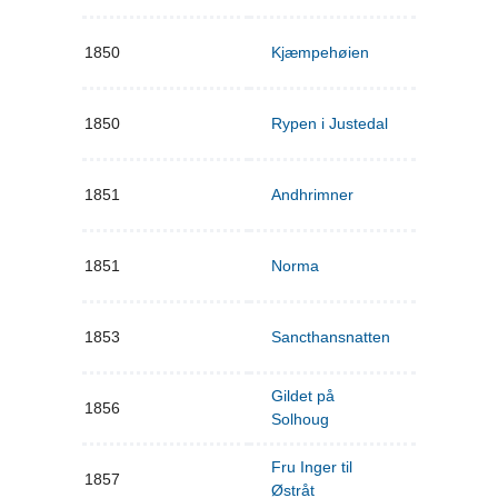
1850
Kjæmpehøien
1850
Rypen i Justedal
1851
Andhrimner
1851
Norma
1853
Sancthansnatten
Gildet på
1856
Solhoug
Fru Inger til
1857
Østråt