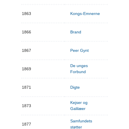
1863
Kongs-Emnerne
1866
Brand
1867
Peer Gynt
De unges
1869
Forbund
1871
Digte
Kejser og
1873
Galilæer
Samfundets
1877
støtter