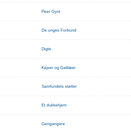
Peer Gynt
De unges Forbund
Digte
Kejser og Galilæer
Samfundets støtter
Et dukkehjem
Gengangere