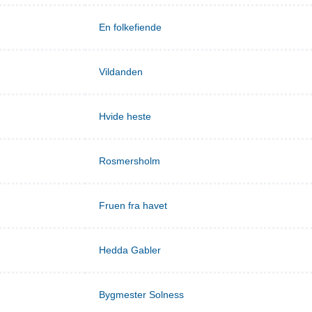
En folkefiende
Vildanden
Hvide heste
Rosmersholm
Fruen fra havet
Hedda Gabler
Bygmester Solness