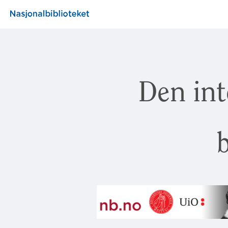
Den int
b