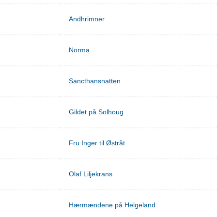
Andhrimner
Norma
Sancthansnatten
Gildet på Solhoug
Fru Inger til Østråt
Olaf Liljekrans
Hærmændene på Helgeland