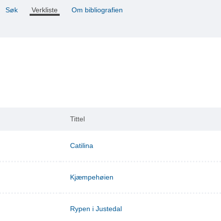
Søk
Verkliste
Om bibliografien
Tittel
Catilina
Kjæmpehøien
Rypen i Justedal