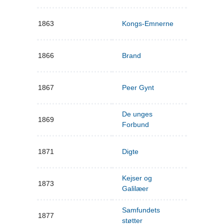
1863
Kongs-Emnerne
1866
Brand
1867
Peer Gynt
De unges
1869
Forbund
1871
Digte
Kejser og
1873
Galilæer
Samfundets
1877
støtter