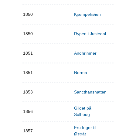
1850
Kjæmpehøien
1850
Rypen i Justedal
1851
Andhrimner
1851
Norma
1853
Sancthansnatten
Gildet på
1856
Solhoug
Fru Inger til
1857
Østråt