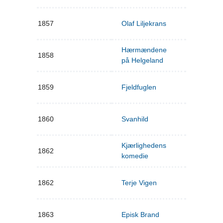
1857
Olaf Liljekrans
Hærmændene
1858
på Helgeland
1859
Fjeldfuglen
1860
Svanhild
Kjærlighedens
1862
komedie
1862
Terje Vigen
1863
Episk Brand