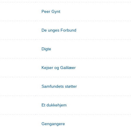
Peer Gynt
De unges Forbund
Digte
Kejser og Galilæer
Samfundets støtter
Et dukkehjem
Gengangere