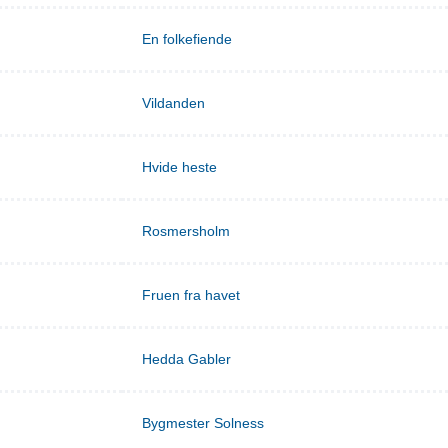
En folkefiende
Vildanden
Hvide heste
Rosmersholm
Fruen fra havet
Hedda Gabler
Bygmester Solness