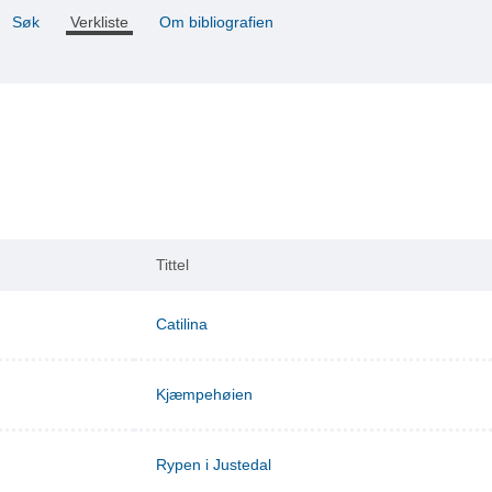
Søk
Verkliste
Om bibliografien
Tittel
Catilina
Kjæmpehøien
Rypen i Justedal