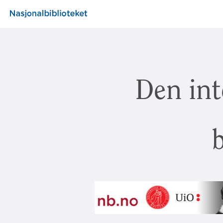
Den int
b