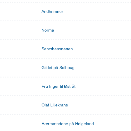
Andhrimner
Norma
Sancthansnatten
Gildet på Solhoug
Fru Inger til Østråt
Olaf Liljekrans
Hærmændene på Helgeland