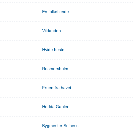
En folkefiende
Vildanden
Hvide heste
Rosmersholm
Fruen fra havet
Hedda Gabler
Bygmester Solness