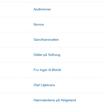
Andhrimner
Norma
Sancthansnatten
Gildet på Solhoug
Fru Inger til Østråt
Olaf Liljekrans
Hærmændene på Helgeland