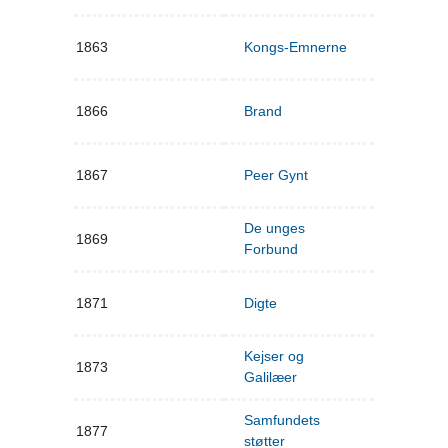
1863
Kongs-Emnerne
1866
Brand
1867
Peer Gynt
De unges
1869
Forbund
1871
Digte
Kejser og
1873
Galilæer
Samfundets
1877
støtter