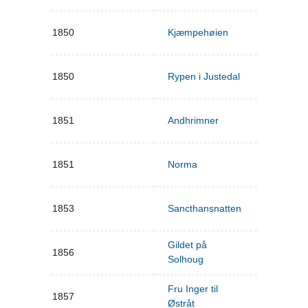
1850
Kjæmpehøien
1850
Rypen i Justedal
1851
Andhrimner
1851
Norma
1853
Sancthansnatten
Gildet på
1856
Solhoug
Fru Inger til
1857
Østråt