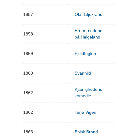
1857
Olaf Liljekrans
Hærmændene
1858
på Helgeland
1859
Fjeldfuglen
1860
Svanhild
Kjærlighedens
1862
komedie
1862
Terje Vigen
1863
Episk Brand