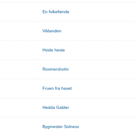
En folkefiende
Vildanden
Hvide heste
Rosmersholm
Fruen fra havet
Hedda Gabler
Bygmester Solness