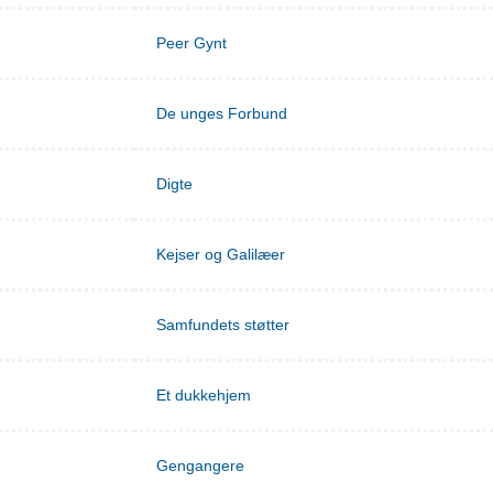
Peer Gynt
De unges Forbund
Digte
Kejser og Galilæer
Samfundets støtter
Et dukkehjem
Gengangere