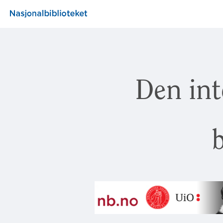
Den int
b