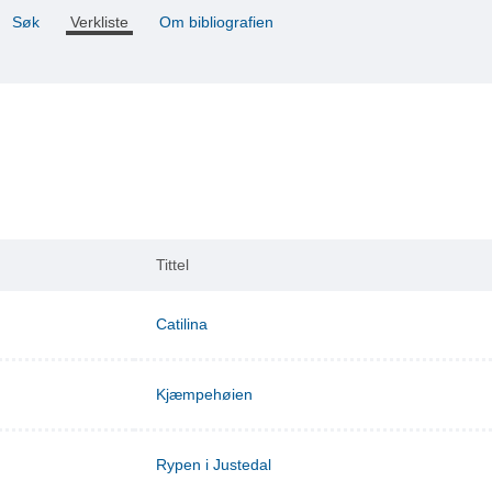
Søk
Verkliste
Om bibliografien
Tittel
Catilina
Kjæmpehøien
Rypen i Justedal