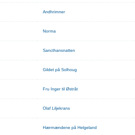
Andhrimner
Norma
Sancthansnatten
Gildet på Solhoug
Fru Inger til Østråt
Olaf Liljekrans
Hærmændene på Helgeland