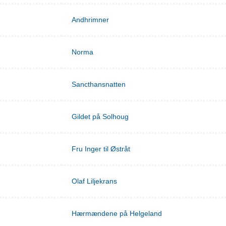
Andhrimner
Norma
Sancthansnatten
Gildet på Solhoug
Fru Inger til Østråt
Olaf Liljekrans
Hærmændene på Helgeland