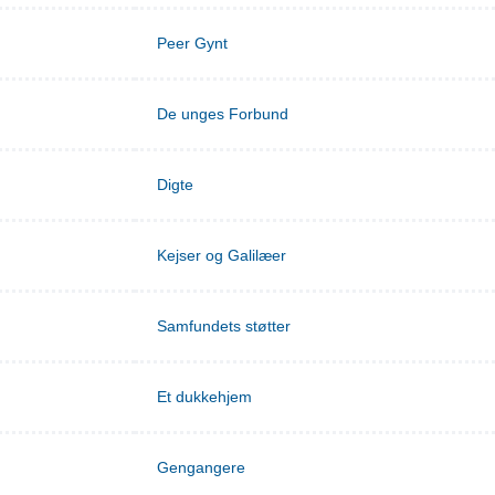
Peer Gynt
De unges Forbund
Digte
Kejser og Galilæer
Samfundets støtter
Et dukkehjem
Gengangere