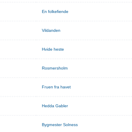
En folkefiende
Vildanden
Hvide heste
Rosmersholm
Fruen fra havet
Hedda Gabler
Bygmester Solness