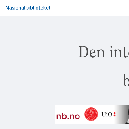
Den int
b