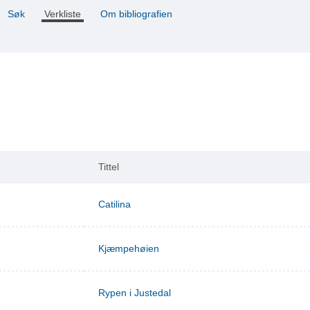
Søk
Verkliste
Om bibliografien
Tittel
Catilina
Kjæmpehøien
Rypen i Justedal