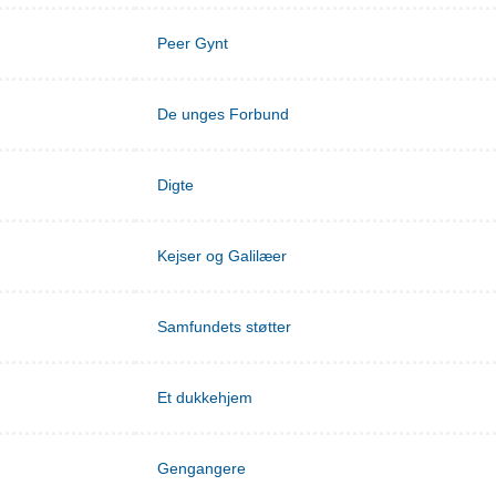
Peer Gynt
De unges Forbund
Digte
Kejser og Galilæer
Samfundets støtter
Et dukkehjem
Gengangere