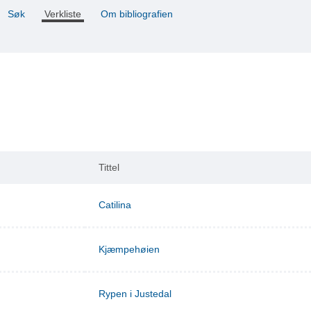
Søk
Verkliste
Om bibliografien
Tittel
Catilina
Kjæmpehøien
Rypen i Justedal