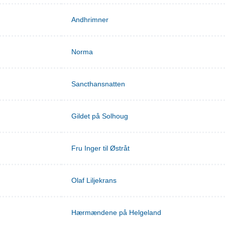
Andhrimner
Norma
Sancthansnatten
Gildet på Solhoug
Fru Inger til Østråt
Olaf Liljekrans
Hærmændene på Helgeland