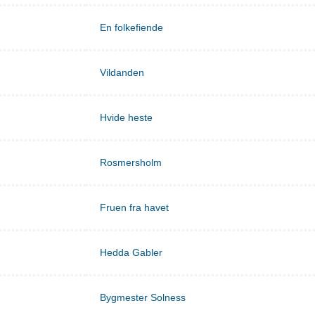
En folkefiende
Vildanden
Hvide heste
Rosmersholm
Fruen fra havet
Hedda Gabler
Bygmester Solness