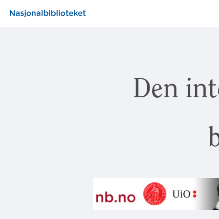
Den int
b