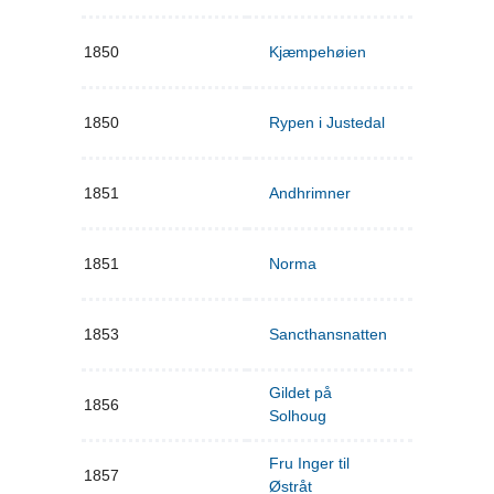
1850
Kjæmpehøien
1850
Rypen i Justedal
1851
Andhrimner
1851
Norma
1853
Sancthansnatten
Gildet på
1856
Solhoug
Fru Inger til
1857
Østråt