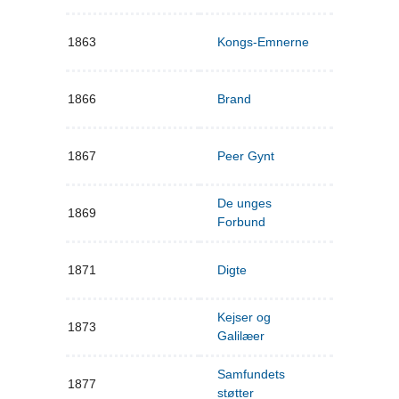
1863
Kongs-Emnerne
1866
Brand
1867
Peer Gynt
De unges
1869
Forbund
1871
Digte
Kejser og
1873
Galilæer
Samfundets
1877
støtter