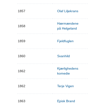
1857
Olaf Liljekrans
Hærmændene
1858
på Helgeland
1859
Fjeldfuglen
1860
Svanhild
Kjærlighedens
1862
komedie
1862
Terje Vigen
1863
Episk Brand