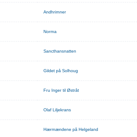
Andhrimner
Norma
Sancthansnatten
Gildet på Solhoug
Fru Inger til Østråt
Olaf Liljekrans
Hærmændene på Helgeland