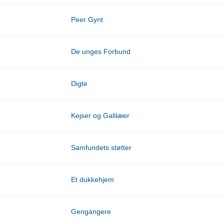
Peer Gynt
De unges Forbund
Digte
Kejser og Galilæer
Samfundets støtter
Et dukkehjem
Gengangere