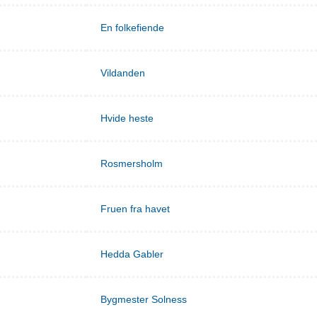
En folkefiende
Vildanden
Hvide heste
Rosmersholm
Fruen fra havet
Hedda Gabler
Bygmester Solness