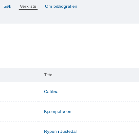
Søk
Verkliste
Om bibliografien
Tittel
Catilina
Kjæmpehøien
Rypen i Justedal