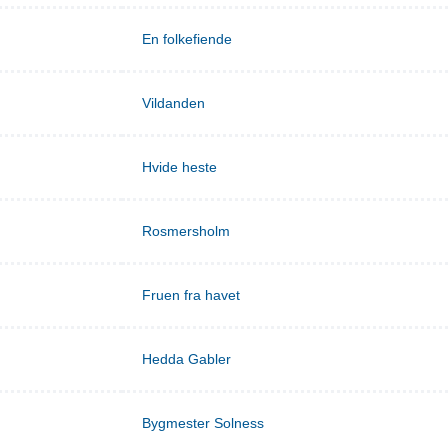
En folkefiende
Vildanden
Hvide heste
Rosmersholm
Fruen fra havet
Hedda Gabler
Bygmester Solness