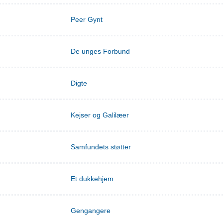
Peer Gynt
De unges Forbund
Digte
Kejser og Galilæer
Samfundets støtter
Et dukkehjem
Gengangere