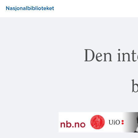
Den int
b