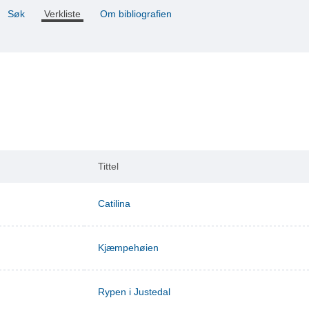
Søk
Verkliste
Om bibliografien
Tittel
Catilina
Kjæmpehøien
Rypen i Justedal