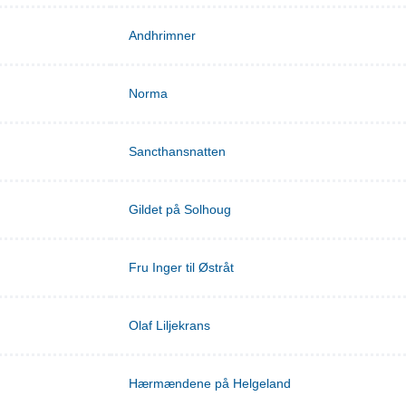
Andhrimner
Norma
Sancthansnatten
Gildet på Solhoug
Fru Inger til Østråt
Olaf Liljekrans
Hærmændene på Helgeland