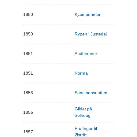
1850
Kjæmpehøien
1850
Rypen i Justedal
1851
Andhrimner
1851
Norma
1853
Sancthansnatten
Gildet på
1856
Solhoug
Fru Inger til
1857
Østråt