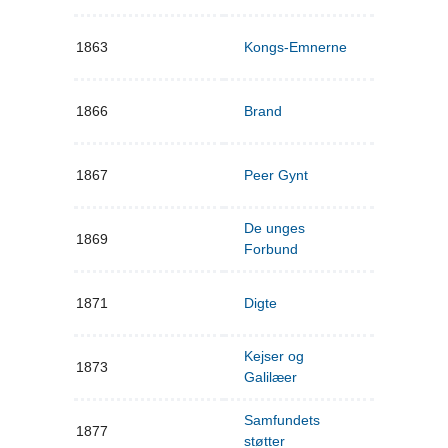
1863
Kongs-Emnerne
1866
Brand
1867
Peer Gynt
De unges
1869
Forbund
1871
Digte
Kejser og
1873
Galilæer
Samfundets
1877
støtter