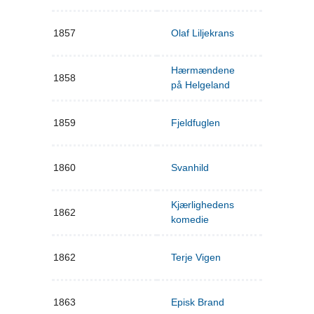
1857
Olaf Liljekrans
Hærmændene
1858
på Helgeland
1859
Fjeldfuglen
1860
Svanhild
Kjærlighedens
1862
komedie
1862
Terje Vigen
1863
Episk Brand