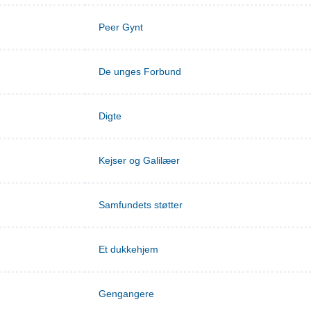
Peer Gynt
De unges Forbund
Digte
Kejser og Galilæer
Samfundets støtter
Et dukkehjem
Gengangere