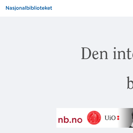
Den int
b