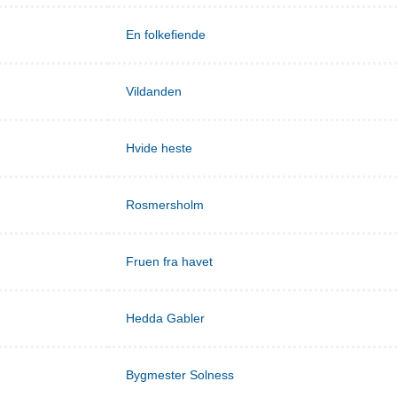
En folkefiende
Vildanden
Hvide heste
Rosmersholm
Fruen fra havet
Hedda Gabler
Bygmester Solness