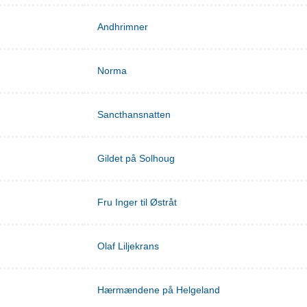
Andhrimner
Norma
Sancthansnatten
Gildet på Solhoug
Fru Inger til Østråt
Olaf Liljekrans
Hærmændene på Helgeland