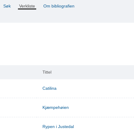
Søk
Verkliste
Om bibliografien
Tittel
Catilina
Kjæmpehøien
Rypen i Justedal