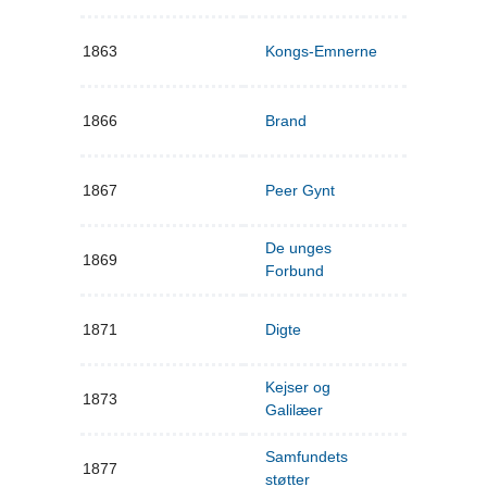
1863
Kongs-Emnerne
1866
Brand
1867
Peer Gynt
De unges
1869
Forbund
1871
Digte
Kejser og
1873
Galilæer
Samfundets
1877
støtter