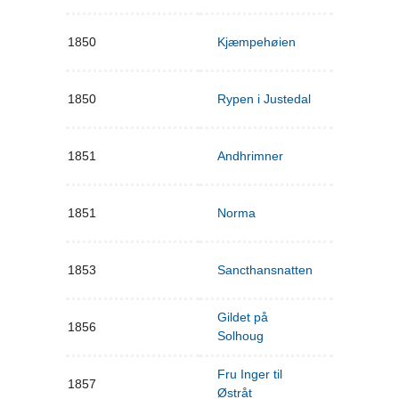
1850
Kjæmpehøien
1850
Rypen i Justedal
1851
Andhrimner
1851
Norma
1853
Sancthansnatten
Gildet på
1856
Solhoug
Fru Inger til
1857
Østråt