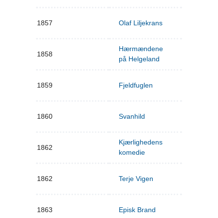
1857
Olaf Liljekrans
Hærmændene
1858
på Helgeland
1859
Fjeldfuglen
1860
Svanhild
Kjærlighedens
1862
komedie
1862
Terje Vigen
1863
Episk Brand