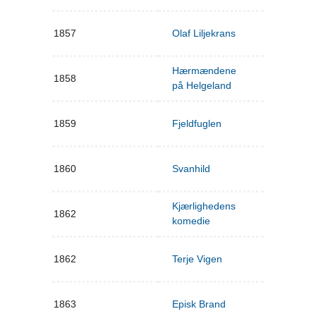
1857
Olaf Liljekrans
Hærmændene
1858
på Helgeland
1859
Fjeldfuglen
1860
Svanhild
Kjærlighedens
1862
komedie
1862
Terje Vigen
1863
Episk Brand