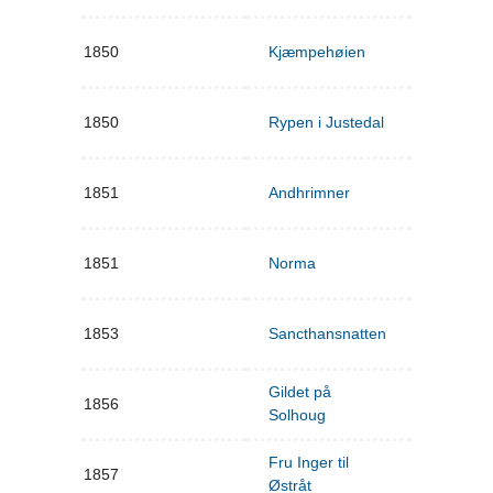
1850
Kjæmpehøien
1850
Rypen i Justedal
1851
Andhrimner
1851
Norma
1853
Sancthansnatten
Gildet på
1856
Solhoug
Fru Inger til
1857
Østråt