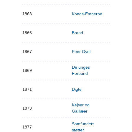
1863
Kongs-Emnerne
1866
Brand
1867
Peer Gynt
De unges
1869
Forbund
1871
Digte
Kejser og
1873
Galilæer
Samfundets
1877
støtter