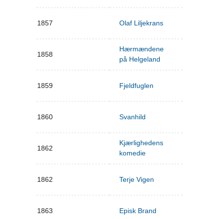
1857
Olaf Liljekrans
Hærmændene
1858
på Helgeland
1859
Fjeldfuglen
1860
Svanhild
Kjærlighedens
1862
komedie
1862
Terje Vigen
1863
Episk Brand