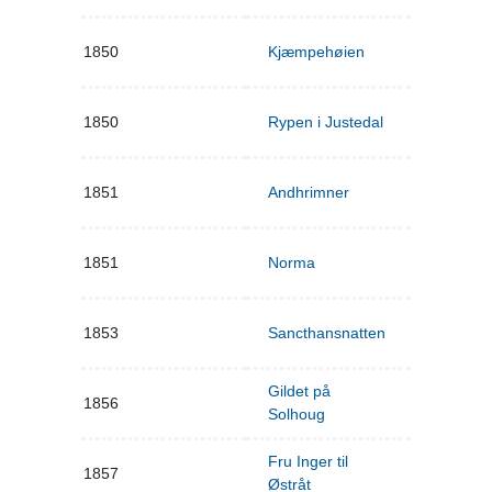
1850
Kjæmpehøien
1850
Rypen i Justedal
1851
Andhrimner
1851
Norma
1853
Sancthansnatten
Gildet på
1856
Solhoug
Fru Inger til
1857
Østråt