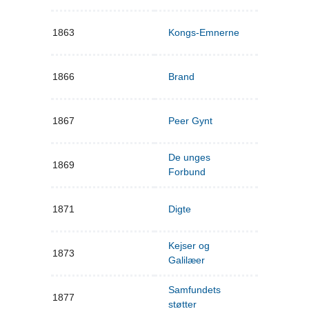
1863
Kongs-Emnerne
1866
Brand
1867
Peer Gynt
De unges
1869
Forbund
1871
Digte
Kejser og
1873
Galilæer
Samfundets
1877
støtter