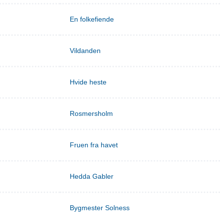
En folkefiende
Vildanden
Hvide heste
Rosmersholm
Fruen fra havet
Hedda Gabler
Bygmester Solness