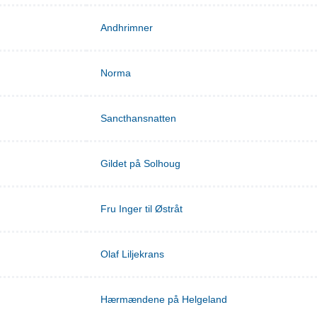
Andhrimner
Norma
Sancthansnatten
Gildet på Solhoug
Fru Inger til Østråt
Olaf Liljekrans
Hærmændene på Helgeland