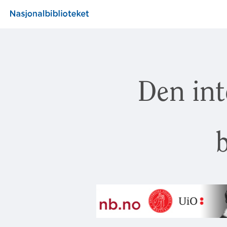
Den int
b