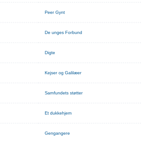
Peer Gynt
De unges Forbund
Digte
Kejser og Galilæer
Samfundets støtter
Et dukkehjem
Gengangere