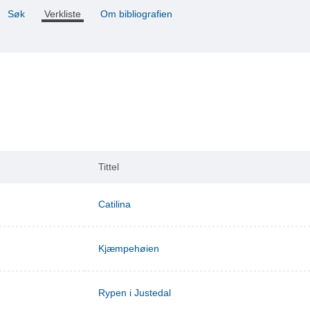
Søk
Verkliste
Om bibliografien
Tittel
Catilina
Kjæmpehøien
Rypen i Justedal