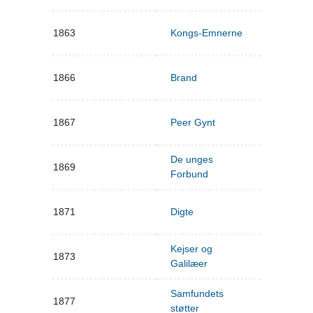
1863
Kongs-Emnerne
1866
Brand
1867
Peer Gynt
De unges
1869
Forbund
1871
Digte
Kejser og
1873
Galilæer
Samfundets
1877
støtter