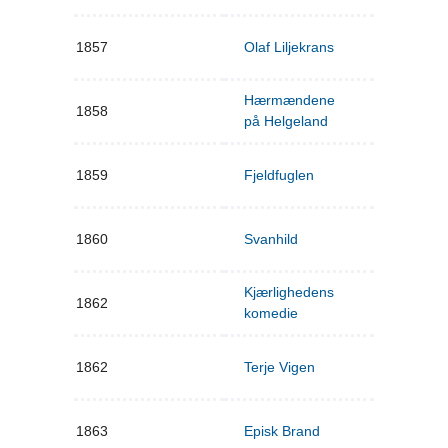
1857
Olaf Liljekrans
Hærmændene
1858
på Helgeland
1859
Fjeldfuglen
1860
Svanhild
Kjærlighedens
1862
komedie
1862
Terje Vigen
1863
Episk Brand