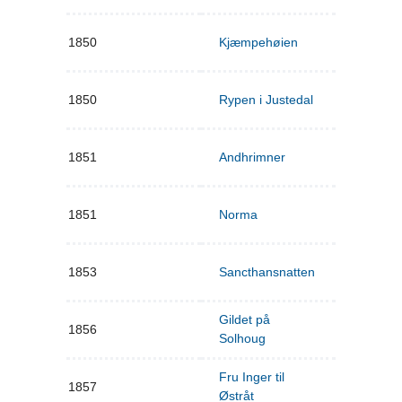
1850
Kjæmpehøien
1850
Rypen i Justedal
1851
Andhrimner
1851
Norma
1853
Sancthansnatten
Gildet på
1856
Solhoug
Fru Inger til
1857
Østråt