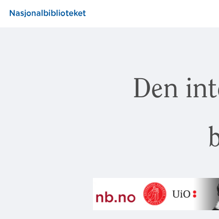
Den int
b