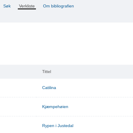
Søk
Verkliste
Om bibliografien
Tittel
Catilina
Kjæmpehøien
Rypen i Justedal