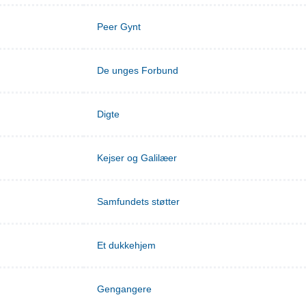
Peer Gynt
De unges Forbund
Digte
Kejser og Galilæer
Samfundets støtter
Et dukkehjem
Gengangere