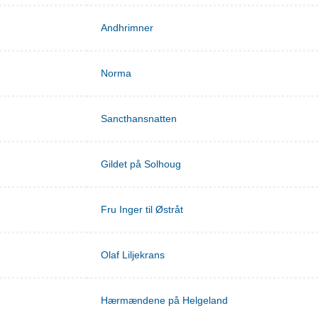
Andhrimner
Norma
Sancthansnatten
Gildet på Solhoug
Fru Inger til Østråt
Olaf Liljekrans
Hærmændene på Helgeland