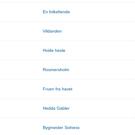
En folkefiende
Vildanden
Hvide heste
Rosmersholm
Fruen fra havet
Hedda Gabler
Bygmester Solness