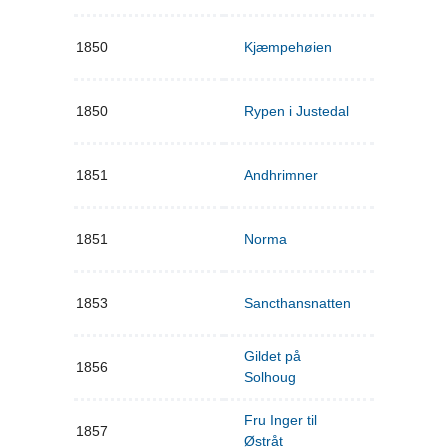
1850
Kjæmpehøien
1850
Rypen i Justedal
1851
Andhrimner
1851
Norma
1853
Sancthansnatten
Gildet på
1856
Solhoug
Fru Inger til
1857
Østråt