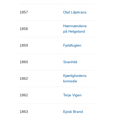
1857
Olaf Liljekrans
Hærmændene
1858
på Helgeland
1859
Fjeldfuglen
1860
Svanhild
Kjærlighedens
1862
komedie
1862
Terje Vigen
1863
Episk Brand