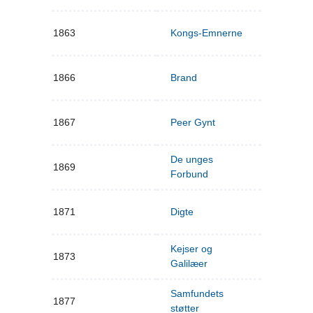
1863
Kongs-Emnerne
1866
Brand
1867
Peer Gynt
De unges
1869
Forbund
1871
Digte
Kejser og
1873
Galilæer
Samfundets
1877
støtter