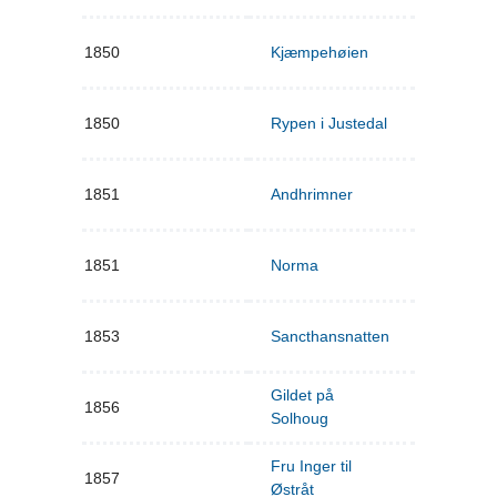
1850
Kjæmpehøien
1850
Rypen i Justedal
1851
Andhrimner
1851
Norma
1853
Sancthansnatten
Gildet på
1856
Solhoug
Fru Inger til
1857
Østråt