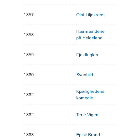
1857
Olaf Liljekrans
Hærmændene
1858
på Helgeland
1859
Fjeldfuglen
1860
Svanhild
Kjærlighedens
1862
komedie
1862
Terje Vigen
1863
Episk Brand