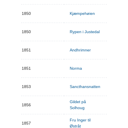
1850
Kjæmpehøien
1850
Rypen i Justedal
1851
Andhrimner
1851
Norma
1853
Sancthansnatten
Gildet på
1856
Solhoug
Fru Inger til
1857
Østråt