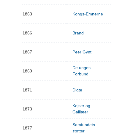
1863
Kongs-Emnerne
1866
Brand
1867
Peer Gynt
De unges
1869
Forbund
1871
Digte
Kejser og
1873
Galilæer
Samfundets
1877
støtter