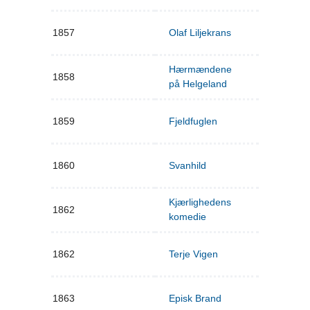
1857
Olaf Liljekrans
Hærmændene
1858
på Helgeland
1859
Fjeldfuglen
1860
Svanhild
Kjærlighedens
1862
komedie
1862
Terje Vigen
1863
Episk Brand