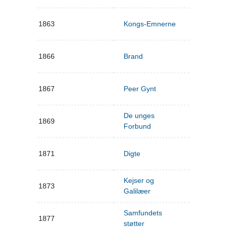
1863
Kongs-Emnerne
1866
Brand
1867
Peer Gynt
De unges
1869
Forbund
1871
Digte
Kejser og
1873
Galilæer
Samfundets
1877
støtter