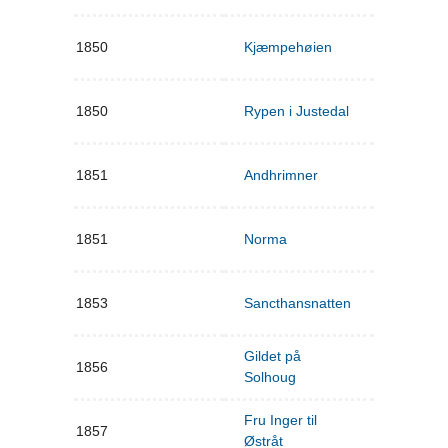
1850
Kjæmpehøien
1850
Rypen i Justedal
1851
Andhrimner
1851
Norma
1853
Sancthansnatten
Gildet på
1856
Solhoug
Fru Inger til
1857
Østråt