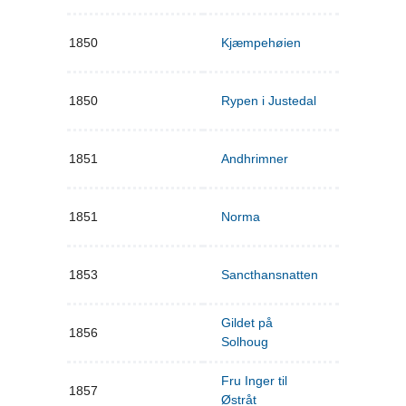
1850
Kjæmpehøien
1850
Rypen i Justedal
1851
Andhrimner
1851
Norma
1853
Sancthansnatten
Gildet på
1856
Solhoug
Fru Inger til
1857
Østråt