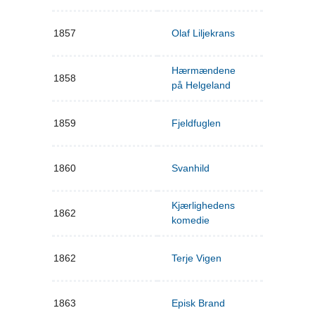
1857
Olaf Liljekrans
Hærmændene
1858
på Helgeland
1859
Fjeldfuglen
1860
Svanhild
Kjærlighedens
1862
komedie
1862
Terje Vigen
1863
Episk Brand