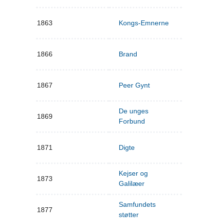
1863
Kongs-Emnerne
1866
Brand
1867
Peer Gynt
De unges
1869
Forbund
1871
Digte
Kejser og
1873
Galilæer
Samfundets
1877
støtter